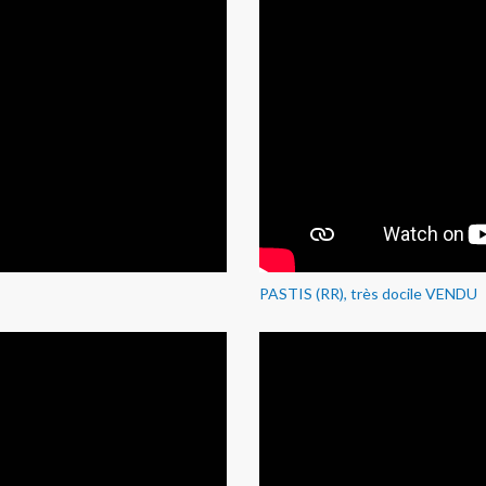
PASTIS (RR), très docile VENDU