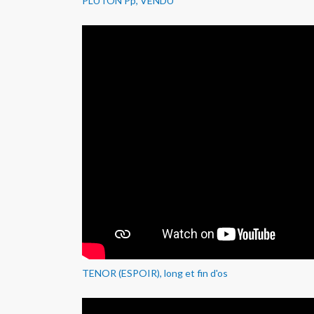
PLUTON Pp, VENDU
TENOR (ESPOIR), long et fin d'os