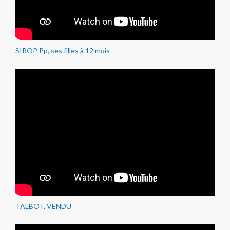
SIROP Pp, ses filles à 12 mois
TALBOT, VENDU