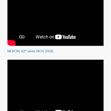
NERON, 42° série, NOV 2018.