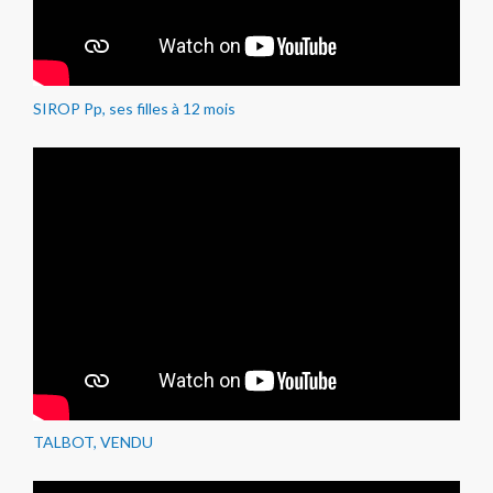
SIROP Pp, ses filles à 12 mois
TALBOT, VENDU