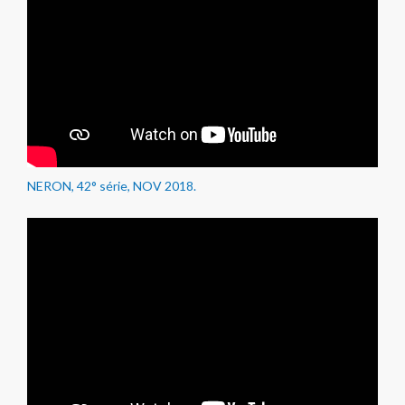
NERON, 42° série, NOV 2018.